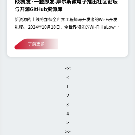
K8凯发·一触即发-摩尔斯微电子推出社区论坛
与开源GitHub资源库
新资源的上线将加快全世界工程师与开发者的Wi-Fi开发
进程。 2024年10月18日，全世界领先的Wi-Fi HaLow解
决方案供给商摩尔斯微电子（Morse Micro），今天公布
推出多个开源Git
了解更多
<<
<
1
2
3
4
>
>>