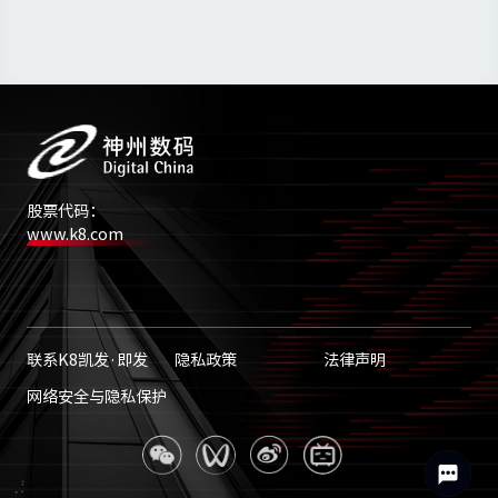
股票代码：
www.k8.com
联系K8凯发·即发
隐私政策
法律声明
网络安全与隐私保护