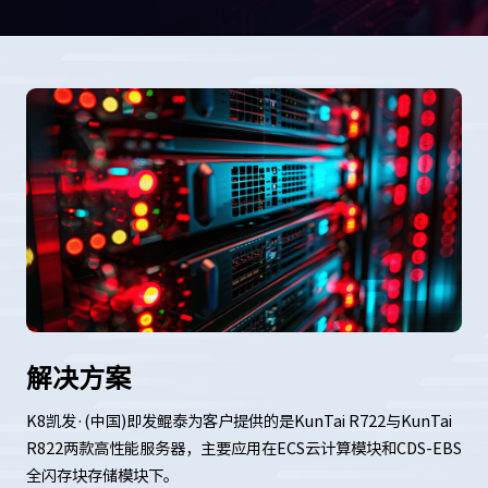
解决方案
K8凯发·(中国)即发鲲泰为客户提供的是KunTai R722与KunTai
R822两款高性能服务器，主要应用在ECS云计算模块和CDS-EBS
全闪存块存储模块下。