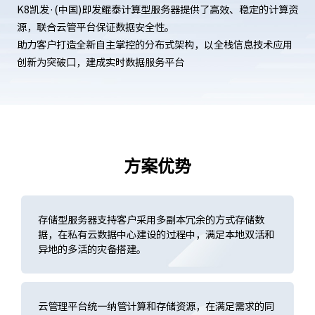
K8凯发·(中国)即发鲲泰计算型服务器提供了高效、稳定的计算资
源，联合云管平台保证数据安全性。
助力客户打造全新自主掌控的分布式架构，以全栈信息技术应用
创新为突破口，建成实时数据服务平台
方案优势
存储型服务器支持客户采用多副本冗余的方式存储数
据，在私有云数据中心建设的过程中，满足本地双活和
异地的多活的灾备搭建。
云管理平台统一纳管计算和存储资源，在满足需求的同