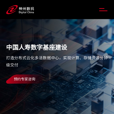
中国人寿数字基座建设
打造分布式云化多活数据中心，实现计算、存储资源分钟
级交付
预约专家咨询